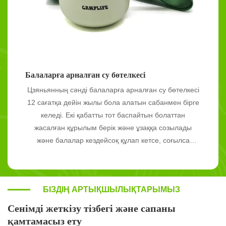
Балаларға арналған су бөтелкесі
Цзяньянның сәнді балаларға арналған су бөтелкесі
12 сағатқа дейін жылы бола алатын сабанмен бірге
келеді. Екі қабатты тот баспайтын болаттан
жасалған құрылым берік және ұзаққа созылады
және балалар кездейсоқ құлап кетсе, соғылса
немесе онымен ойнаса, ол зақымдалмайды.
Бөтелке жұмсақ ұстағышпен жабдықталған, бұл
балаларға күні бойы алып жүруге ыңғайлы етеді.
БІЗДІҢ АРТЫҚШЫЛЫҚТАРЫМЫЗ
Санитарлық силикон сабандарын бөлшектеуге және
тазалауға болады, бұл бактериялардың өсуін тиімді
Сенімді жеткізу тізбегі және сапаны
болдырмайды. Балалардың дені сау болып өсуі ата-
қамтамасыз ету