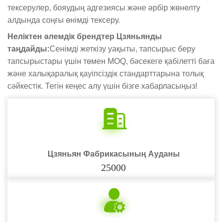
тексерулер, бояудың адгезиясы және әрбір жөнелту
алдында соңғы өнімді тексеру.
Неліктен әлемдік брендтер Цзяньянды
таңдайды:
Сенімді жеткізу уақыты, тапсырыс беру
тапсырыстары үшін төмен MOQ, бәсекеге қабілетті баға
және халықаралық қауіпсіздік стандарттарына толық
сәйкестік. Тегін кеңес алу үшін бізге хабарласыңыз!
Цзяньян Фабрикасының Ауданы
25000