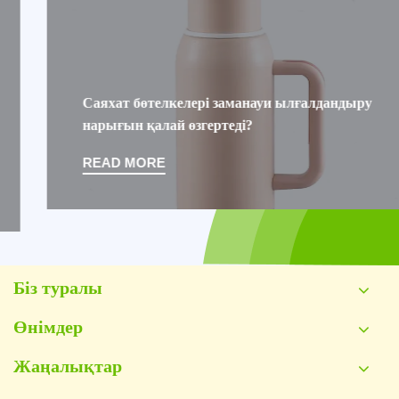
Саяхат бөтелкелері заманауи ылғалдандыру
нарығын қалай өзгертеді?
READ MORE
Біз туралы
Өнімдер
Жаңалықтар