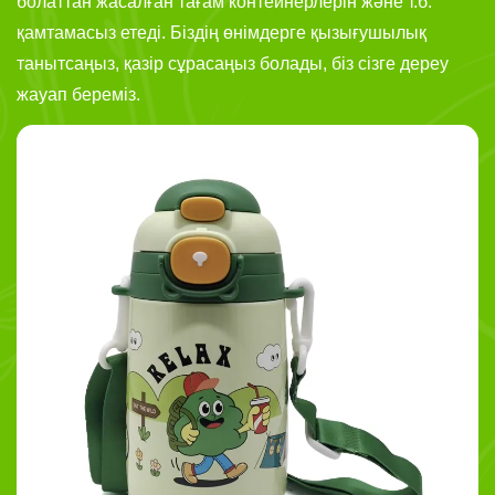
болаттан жасалған тағам контейнерлерін және т.б.
қамтамасыз етеді. Біздің өнімдерге қызығушылық
танытсаңыз, қазір сұрасаңыз болады, біз сізге дереу
жауап береміз.