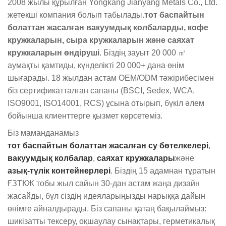
2008 жылы құрылған Yongkang Jianyang Metals Co., Ltd.
жетекші компания болып табылады.
тот баспайтын
болаттан жасалған вакуумдық колбаларды, кофе
кружкаларын, сыра кружкаларын және саяхат
кружкаларын өндіруші
. Біздің зауыт 20 000 ㎡
аумақты қамтиды, күнделікті 20 000+ дана өнім
шығарады. 18 жылдан астам OEM/ODM тәжірибесімен
біз сертификатталған сапаны (BSCI, Sedex, WCA,
ISO9001, ISO14001, RCS) ұсына отырып, бүкіл әлем
бойынша клиенттерге қызмет көрсетеміз.
Біз маманданамыз
тот баспайтын болаттан жасалған су бөтелкелері
,
вакуумдық колбалар
,
саяхат кружкалары
және
азық-түлік контейнерлері
. Біздің 15 адамнан тұратын
ҒЗТКЖ тобы жыл сайын 30-дан астам жаңа дизайн
жасайды, бұл сіздің идеяларыңызды нарыққа дайын
өнімге айналдырады. Біз сапаны қатаң бақылаймыз:
шикізатты тексеру, оқшаулау сынақтары, герметикалық