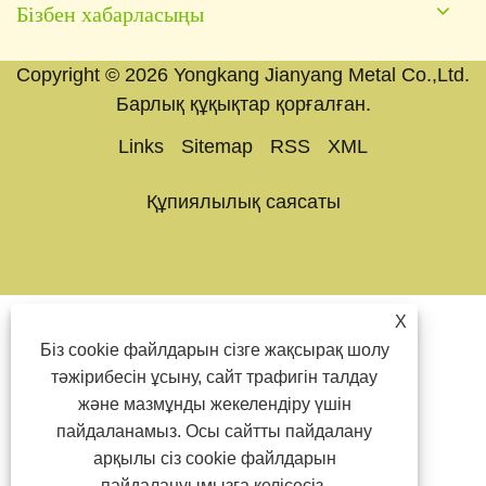
Бізбен хабарласыңы
Copyright © 2026 Yongkang Jianyang Metal Co.,Ltd.
Барлық құқықтар қорғалған.
Links
Sitemap
RSS
XML
Құпиялылық саясаты
X
Біз cookie файлдарын сізге жақсырақ шолу
тәжірибесін ұсыну, сайт трафигін талдау
және мазмұнды жекелендіру үшін
пайдаланамыз. Осы сайтты пайдалану
арқылы сіз cookie файлдарын
пайдалануымызға келісесіз.