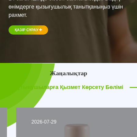
өнімдерге қызығушылық танытқаныңыз үшін
рахмет.
ҚАЗІР СҰРАУ
Жаңалықтар
Тұтынушыларға Қызмет Көрсету Бөлімі
2026-07-29