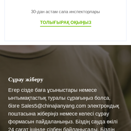
30-дан астам сапа инспекторлары
ТОЛЫҒЫРАҚ ОҚЫҢЫЗ
Сұрау жіберу
Егер сізде баға ұсыныстары немесе
ынтымақтастық туралы сұрағыңыз болса,
бізге Sales5@chinajianyang.com электрондық
поштасына жіберіңіз немесе келесі сұрау
формасын пайдаланыңыз. Біздің сауда өкілі
24 сағат ішінде сізбен байланысады. Біздің