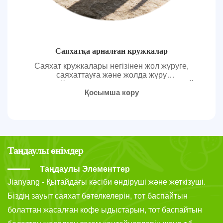
Саяхатқа арналған кружкалар
Саяхат кружкалары негізінен жол жүруге,
саяхаттауға және жолда жүру
сценарийлеріне арналған, жолда кофе, шай
Қосымша көру
немесе басқа сусындарды ішуге өте
ыңғайлы. Бұл өнім санаты әртүрлі орталарда
қайталап пайдалануды жеңілдетіп,
тасымалдануға және тұрақты пайдалануға
ерекше мән береді. Саяхат кружкаларының
дизайнында Цзяньян нақты пайдалану
кезінде қауіпсіздік пен беріктікке көбірек көңіл
Таңдаулы өнімдер
бөледі.
Таңдаулы Элементтер
Jianyang - Қытайдағы кәсіби өндіруші және жеткізуші.
Біздің зауыт саяхат бөтелкелерін, тот баспайтын
болаттан жасалған кофе ыдыстарын, тот баспайтын