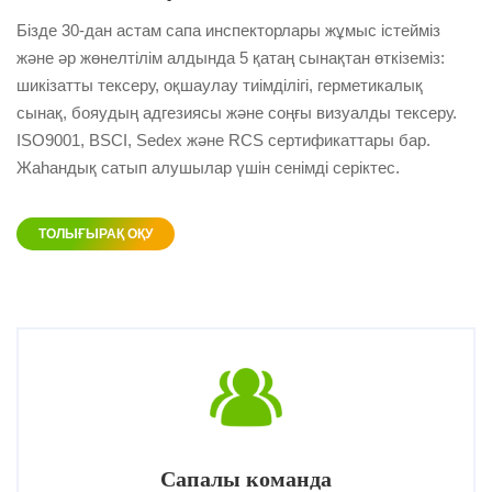
аналарды алаңдататын басты мәселе. Біз барлығын
Бізде 30-дан астам сапа инспекторлары жұмыс істейміз
ойластырдық, сондықтан бізді таңдай аласыз!
және әр жөнелтілім алдында 5 қатаң сынақтан өткіземіз:
шикізатты тексеру, оқшаулау тиімділігі, герметикалық
сынақ, бояудың адгезиясы және соңғы визуалды тексеру.
ISO9001, BSCI, Sedex және RCS сертификаттары бар.
Жаһандық сатып алушылар үшін сенімді серіктес.
ТОЛЫҒЫРАҚ ОҚУ
Сапалы команда