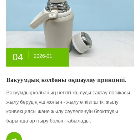
04
2026-01
Вакуумдық колбаны оқшаулау принципі.
Вакуумдық колбаның негізгі жылуды сақтау логикасы
жылу берудің үш жолын - жылу өткізгіштік, жылу
конвекциясы және жылу сәулеленуін блоктауды
барынша арттыру болып табылады.
