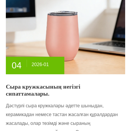
04
2026-01
Сыра кружкасының негізгі
сипаттамалары.
Дәстүрлі сыра кружкалары әдетте шыныдан,
керамикадан немесе тастан жасалған құралдардан
жасалады, олар төзімді және сыраның