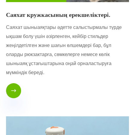
Саяхат кружкасының ерекшеліктері.
Саяхат шыныаяқтары әдетте салыстырмалы түрде
ықшам болу үшін әзірленген, кейбір стильдер
жеңілдетілген және шағын өлшемдері бар, бұл
оларды рюкзактарға, сөмкелерге немесе көлік
шыныаяқ ұстағыштарына оңай орналастыруға
мүмкіндік береді.
