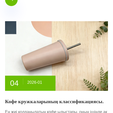
04
2026-01
Кофе кружкаларының классификациясы.
Ең жиі қолданылатын кофе ыдыстары, оның ішінде ақ