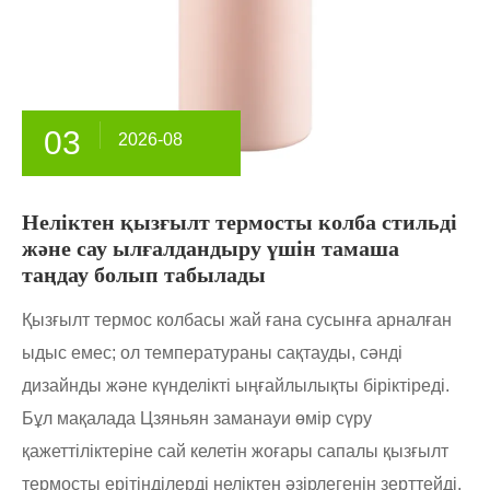
03
2026-08
Неліктен қызғылт термосты колба стильді
және сау ылғалдандыру үшін тамаша
таңдау болып табылады
Қызғылт термос колбасы жай ғана сусынға арналған
ыдыс емес; ол температураны сақтауды, сәнді
дизайнды және күнделікті ыңғайлылықты біріктіреді.
Бұл мақалада Цзяньян заманауи өмір сүру
қажеттіліктеріне сай келетін жоғары сапалы қызғылт
термосты ерітінділерді неліктен әзірлегенін зерттейді.