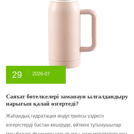
29
2026-07
Саяхат бөтелкелері заманауи ылғалдандыру
нарығын қалай өзгертеді?
Жаһандық гидратация индустриясы үздіксіз
өзгерістерді бастан кешіруде, өйткені тұтынушылар
мен бизнес функционалдылықты, ұзақ мерзімділік пен