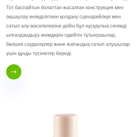
Тот баспайтын болаттан жасалған конструкция мен
оқшаулау өнімділігінен қолдану сценарийлері мен
сатып алу мәселелеріне дейін бұл нұсқаулық сенімді
ылғалдандыру өнімдерін іздейтін тұтынушылар,
бөлшек саудагерлер және жаһандық сатып алушылар
үшін құнды түсініктер береді.
