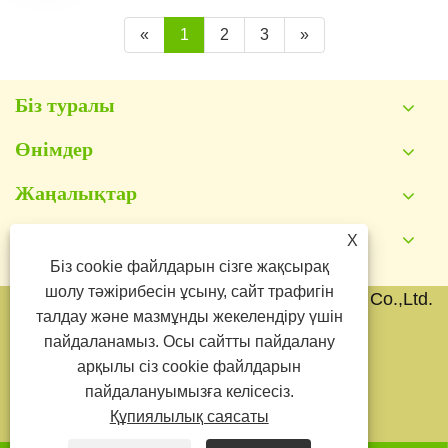
«
1
2
3
»
Біз туралы
Өнімдер
Жаңалықтар
X
Бізбен хабарласыңы
Біз cookie файлдарын сізге жақсырақ
шолу тәжірибесін ұсыну, сайт трафигін
Copyright © 2026 Yongkang Jianyang Metal Co.,Ltd.
талдау және мазмұнды жекелендіру үшін
Барлық құқықтар қорғалған.
пайдаланамыз. Осы сайтты пайдалану
Links
Sitemap
RSS
XML
арқылы сіз cookie файлдарын
пайдалануымызға келісесіз.
Құпиялылық саясаты
Құпиялылық саясаты