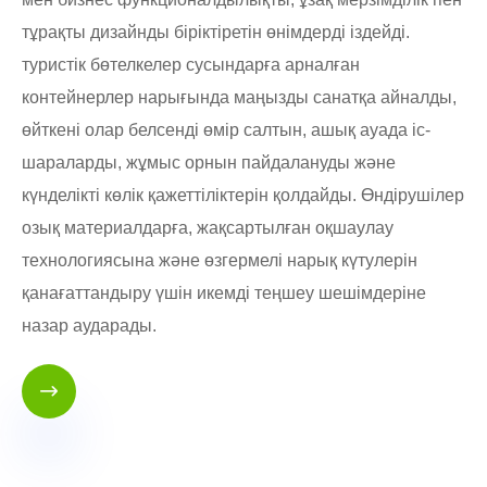
тұрақты дизайнды біріктіретін өнімдерді іздейді.
туристік бөтелкелер сусындарға арналған
контейнерлер нарығында маңызды санатқа айналды,
өйткені олар белсенді өмір салтын, ашық ауада іс-
шараларды, жұмыс орнын пайдалануды және
күнделікті көлік қажеттіліктерін қолдайды. Өндірушілер
озық материалдарға, жақсартылған оқшаулау
технологиясына және өзгермелі нарық күтулерін
қанағаттандыру үшін икемді теңшеу шешімдеріне
назар аударады.
